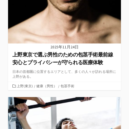
2025年11月24日
上野東京で選ぶ男性のための包茎手術最前線
安心とプライバシーが守られる医療体験
日本の首都圏に位置するエリアとして、多くの人々が訪れる場所に
上野がある。
カ
上野(東京)
/
健康（男性）
/
包茎手術
テ
ゴ
リ
ー