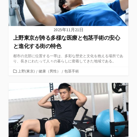
2025年11月21日
上野東京が誇る多様な医療と包茎手術の安心
と進化する街の特色
都市の北部に位置する一帯は、多彩な歴史と文化を抱える場所であ
り、長きにわたって人々の暮らしに密着してきた地域である。
カ
上野(東京)
/
健康（男性）
/
包茎手術
テ
ゴ
リ
ー