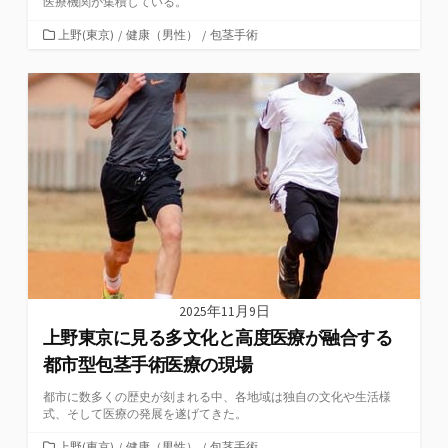
医療機関が集積している。
カ
上野(東京)
/
健康（男性）
/
包茎手術
テ
ゴ
リ
ー
2025年11月9日
上野東京に見る多文化と高度医療が融合する
都市型包茎手術医療の現場
都市に数多くの歴史が刻まれる中、各地域は独自の文化や生活様
式、そして医療の発展を遂げてきた。
カ
上野(東京)
/
健康（男性）
/
包茎手術