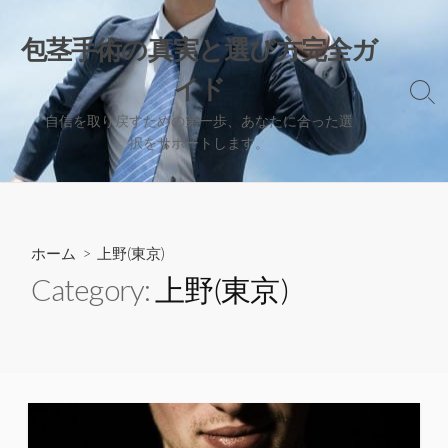
コ
ン
包茎手術の真実と選び方完全ガ
テ
イド
ン
検
ツ
索
自信を取り戻すための第一歩、あなたに合った選
へ
切
択をサポートします。
り
ス
替
キ
え
ッ
プ
ホーム
> 上野(東京)
Category:
上野(東京)