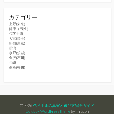
カテゴリー
上野(東京)
健康（男性）
包茎手術
大宮(埼玉)
新宿(東京)
新潟
水戸(茨城)
金沢(石川)
長崎
高松(香川)
©2026
包茎手術の真実と選び方完全ガイド
Coldbox WordPress theme
by mirucon