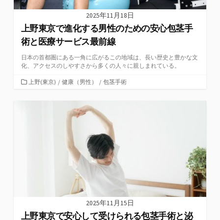
2025年11月18日
上野東京で進化する男性のための安心包茎手
術と医療サービス最前線
日本の首都圏にある一角に広がるこの地域は、長い歴史と豊かな文
化、アクセスのしやすさから多くの人々に親しまれている。
カ
上野(東京)
/
健康（男性）
/
包茎手術
テ
ゴ
リ
ー
2025年11月15日
上野東京で安心して受けられる包茎手術と泌