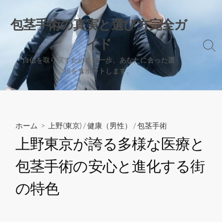
コ
ン
包茎手術の真実と選び方完全ガ
テ
イド
ン
検
ツ
索
自信を取り戻すための第一歩、あなたに合った選
へ
切
択をサポートします。
り
ス
替
キ
え
ッ
プ
ホーム
>
上野(東京)
/
健康（男性）
/
包茎手術
上野東京が誇る多様な医療と
包茎手術の安心と進化する街
の特色