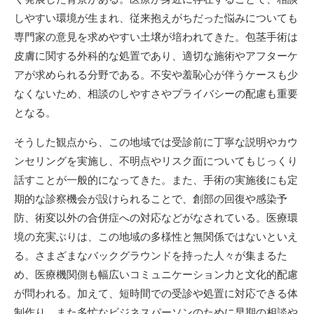
しやすい環境が生まれ、従来抱えがちだった悩みについても
専門家の意見を求めやすい土壌が培われてきた。包茎手術は
皮膚に関する外科的な処置であり、適切な施術やアフターケ
アが求められる分野である。不安や羞恥心が伴うケースも少
なくないため、相談のしやすさやプライバシーの配慮も重要
となる。
そうした観点から、この地域では受診前に丁寧な説明やカウ
ンセリングを実施し、不明点やリスク面についてもじっくり
話すことが一般的になってきた。また、手術の実施後にも定
期的な診察機会が設けられることで、創部の回復や感染予
防、術変以外の合併症への対応などがなされている。医療環
境の充実ぶりは、この地域の多様性と無関係ではないといえ
る。さまざまなバックグラウンドを持った人々が集まるた
め、医療機関側も幅広いコミュニケーション力と文化的配慮
が問われる。加えて、短時間での受診や処置に対応できる体
制作り、また多忙なビジネスパーソンのために早期の相談や