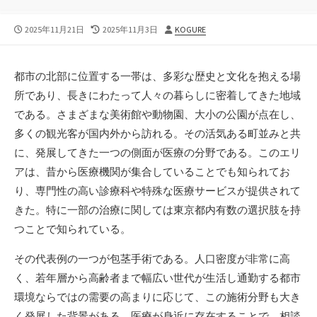
公
最
投
2025年11月21日
2025年11月3日
KOGURE
開
終
稿
日
更
者
新
都市の北部に位置する一帯は、多彩な歴史と文化を抱える場
日
所であり、長きにわたって人々の暮らしに密着してきた地域
である。
さまざまな美術館や動物園、大小の公園が点在し、
多くの観光客が国内外から訪れる。その活気ある町並みと共
に、発展してきた一つの側面が医療の分野である。このエリ
アは、昔から医療機関が集合していることでも知られてお
り、専門性の高い診療科や特殊な医療サービスが提供されて
きた。特に一部の治療に関しては東京都内有数の選択肢を持
つことで知られている。
その代表例の一つが包茎手術である。人口密度が非常に高
く、若年層から高齢者まで幅広い世代が生活し通勤する都市
環境ならではの需要の高まりに応じて、この施術分野も大き
く発展した背景がある。医療が身近に存在することで、相談