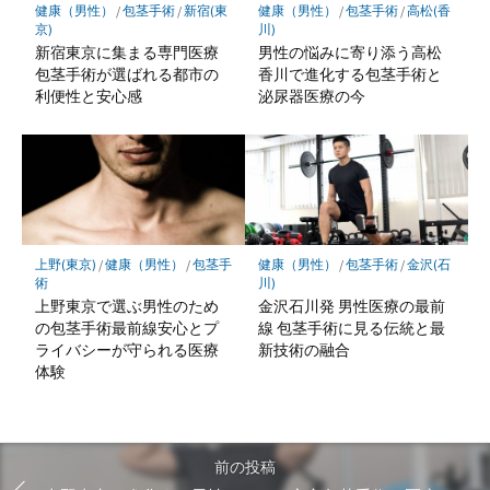
健康（男性）
/
包茎手術
/
新宿(東
健康（男性）
/
包茎手術
/
高松(香
京)
川)
新宿東京に集まる専門医療
男性の悩みに寄り添う高松
包茎手術が選ばれる都市の
香川で進化する包茎手術と
利便性と安心感
泌尿器医療の今
上野(東京)
/
健康（男性）
/
包茎手
健康（男性）
/
包茎手術
/
金沢(石
術
川)
上野東京で選ぶ男性のため
金沢石川発 男性医療の最前
の包茎手術最前線安心とプ
線 包茎手術に見る伝統と最
ライバシーが守られる医療
新技術の融合
体験
前の投稿