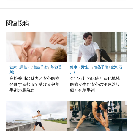
関連投稿
健康（男性）
/
包茎手術
/
高松(香
健康（男性）
/
包茎手術
/
金沢(石
川)
川)
高松香川の魅力と安心医療
金沢石川の伝統と進化地域
発展する都市で受ける包茎
医療が生む安心の泌尿器診
手術の最前線
療と包茎手術